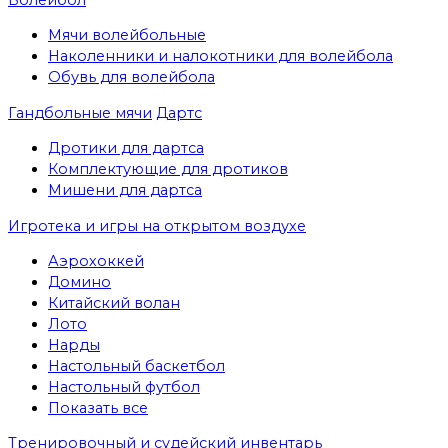
Мячи волейбольные
Наколенники и налокотники для волейбола
Обувь для волейбола
Гандбольные мячи
Дартс
Дротики для дартса
Комплектующие для дротиков
Мишени для дартса
Игротека и игры на открытом воздухе
Аэрохоккей
Домино
Китайский волан
Лото
Нарды
Настольный баскетбол
Настольный футбол
Показать все
Тренировочный и судейский инвентарь