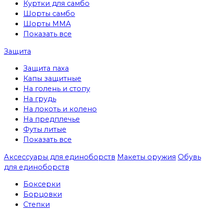
Куртки для самбо
Шорты самбо
Шорты MMA
Показать все
Защита
Защита паха
Капы защитные
На голень и стопу
На грудь
На локоть и колено
На предплечье
Футы литые
Показать все
Аксессуары для единоборств
Макеты оружия
Обувь
для единоборств
Боксерки
Борцовки
Степки