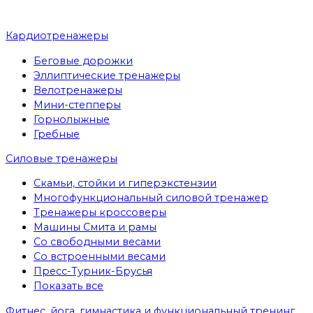
Кардиотренажеры
Беговые дорожки
Эллиптические тренажеры
Велотренажеры
Мини-степперы
Горнолыжные
Гребные
Cиловые тренажеры
Скамьи, стойки и гиперэкстензии
Многофункциональный силовой тренажер
Тренажеры кроссоверы
Машины Смита и рамы
Со свободными весами
Со встроенными весами
Пресс-Турник-Брусья
Показать все
Фитнес, йога, гимнастика и функциональный тренинг