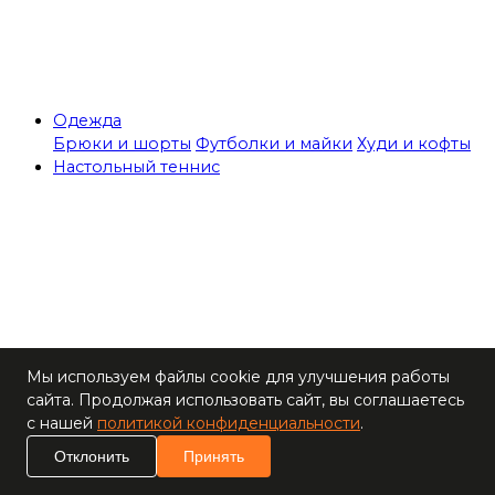
Одежда
Брюки и шорты
Футболки и майки
Худи и кофты
Настольный теннис
Теннисные столы
Мы используем файлы cookie для улучшения работы
Ракетки
сайта. Продолжая использовать сайт, вы соглашаетесь
Накладки для
с нашей
политикой конфиденциальности
.
ракеток
Основания для
Отклонить
Принять
ракеток