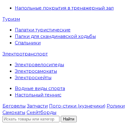
Напольные покрытия в тренажерный зал
Туризм
Палатки туристические
Палки для скандинавской ходьбы
Спальники
Электротранспорт
Электровелосипеды
Электросамокаты
Электроскейты
Водные виды спорта
Настольный теннис
Беговелы
Запчасти
Пого-стики (кузнечики)
Ролики
Самокаты
Скейтборды
Найти