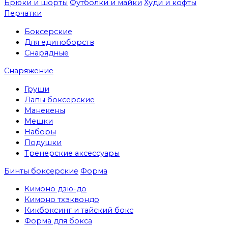
Брюки и шорты
Футболки и майки
Худи и кофты
Перчатки
Боксерские
Для единоборств
Снарядные
Снаряжение
Груши
Лапы боксерские
Манекены
Мешки
Наборы
Подушки
Тренерские аксессуары
Бинты боксерские
Форма
Кимоно дзю-до
Кимоно тхэквондо
Кикбоксинг и тайский бокс
Форма для бокса