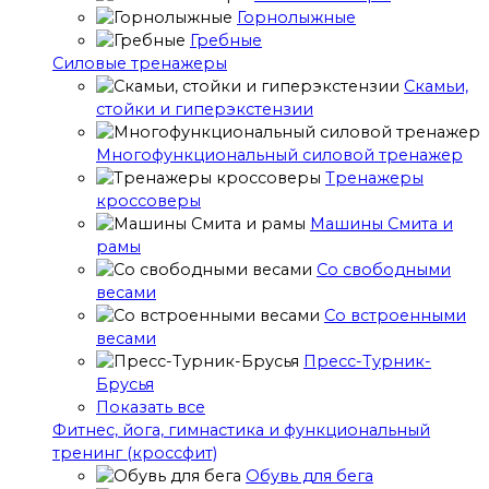
Горнолыжные
Гребные
Cиловые тренажеры
Скамьи,
стойки и гиперэкстензии
Многофункциональный силовой тренажер
Тренажеры
кроссоверы
Машины Смита и
рамы
Со свободными
весами
Со встроенными
весами
Пресс-Турник-
Брусья
Показать все
Фитнес, йога, гимнастика и функциональный
тренинг (кроссфит)
Обувь для бега