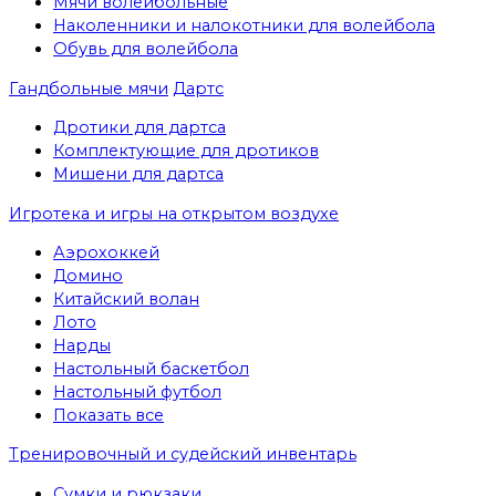
Мячи волейбольные
Наколенники и налокотники для волейбола
Обувь для волейбола
Гандбольные мячи
Дартс
Дротики для дартса
Комплектующие для дротиков
Мишени для дартса
Игротека и игры на открытом воздухе
Аэрохоккей
Домино
Китайский волан
Лото
Нарды
Настольный баскетбол
Настольный футбол
Показать все
Тренировочный и судейский инвентарь
Сумки и рюкзаки