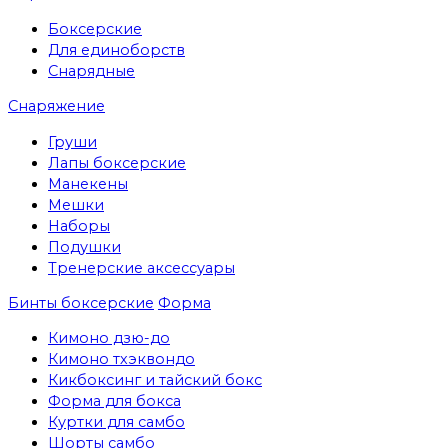
Боксерские
Для единоборств
Снарядные
Снаряжение
Груши
Лапы боксерские
Манекены
Мешки
Наборы
Подушки
Тренерские аксессуары
Бинты боксерские
Форма
Кимоно дзю-до
Кимоно тхэквондо
Кикбоксинг и тайский бокс
Форма для бокса
Куртки для самбо
Шорты самбо