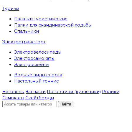
Туризм
Палатки туристические
Палки для скандинавской ходьбы
Спальники
Электротранспорт
Электровелосипеды
Электросамокаты
Электроскейты
Водные виды спорта
Настольный теннис
Беговелы
Запчасти
Пого-стики (кузнечики)
Ролики
Самокаты
Скейтборды
Найти