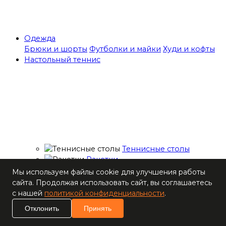
Одежда
Брюки и шорты
Футболки и майки
Худи и кофты
Настольный теннис
Теннисные столы
Ракетки
Накладки для
Мы используем файлы cookie для улучшения работы
ракеток
сайта. Продолжая использовать сайт, вы соглашаетесь
Основания для
с нашей
политикой конфиденциальности
.
ракеток
Отклонить
Принять
Мячи
Наборы