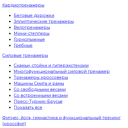
Кардиотренажеры
Беговые дорожки
Эллиптические тренажеры
Велотренажеры
Мини-степперы
Горнолыжные
Гребные
Cиловые тренажеры
Скамьи, стойки и гиперэкстензии
Многофункциональный силовой тренажер
Тренажеры кроссоверы
Машины Смита и рамы
Со свободными весами
Со встроенными весами
Пресс-Турник-Брусья
Показать все
Фитнес, йога, гимнастика и функциональный тренинг
(кроссфит)