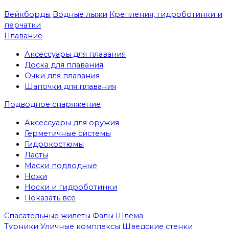
Вейкборды
Водные лыжи
Крепления, гидроботинки и
перчатки
Плавание
Аксессуары для плавания
Доска для плавания
Очки для плавания
Шапочки для плавания
Подводное снаряжение
Аксессуары для оружия
Герметичные системы
Гидрокостюмы
Ласты
Маски подводные
Ножи
Носки и гидроботинки
Показать все
Спасательные жилеты
Фалы
Шлема
Турники
Уличные комплексы
Шведские стенки