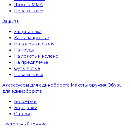
Шорты MMA
Показать все
Защита
Защита паха
Капы защитные
На голень и стопу
На грудь
На локоть и колено
На предплечье
Футы литые
Показать все
Аксессуары для единоборств
Макеты оружия
Обувь
для единоборств
Боксерки
Борцовки
Степки
Настольный теннис