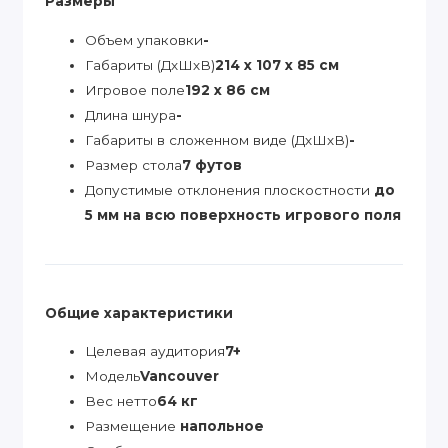
Размеры
Объем упаковки
-
Габариты (ДхШхВ)
214 х 107 х 85 см
Игровое поле
192 х 86 см
Длина шнура
-
Габариты в сложенном виде (ДхШхВ)
-
Размер стола
7 футов
Допустимые отклонения плоскостности
до
5 мм на всю поверхность игрового поля
Общие характеристики
Целевая аудитория
7+
Модель
Vancouver
Вес нетто
64 кг
Размещение
напольное