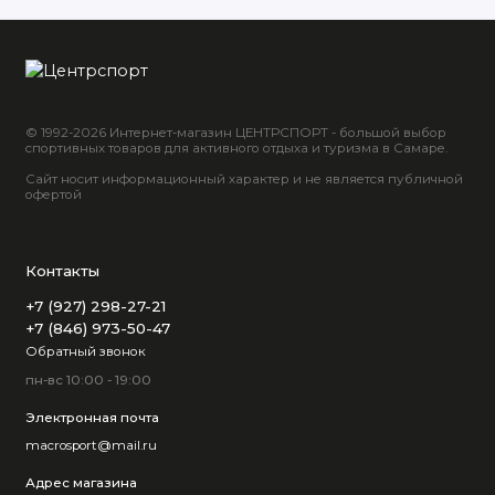
© 1992-2026 Интернет-магазин ЦЕНТРСПОРТ - большой выбор
спортивных товаров для активного отдыха и туризма в Самаре.
Сайт носит информационный характер и не является публичной
офертой
Контакты
+7 (927) 298-27-21
+7 (846) 973-50-47
Обратный звонок
пн-вс 10:00 - 19:00
Электронная почта
macrosport@mail.ru
Адрес магазина