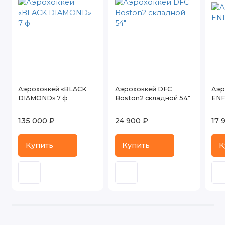
Аэрохоккей «BLACK
Аэрохоккей DFC
Аэр
DIAMOND» 7 ф
Boston2 складной 54"
ENF
135 000 ₽
24 900 ₽
17 
Купить
Купить
К