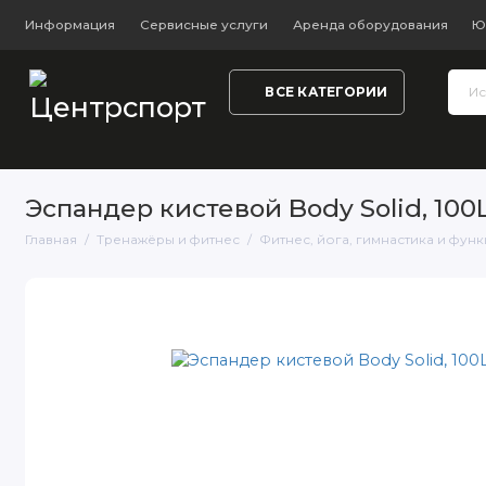
Информация
Сервисные услуги
Аренда оборудования
Ю
ВСЕ КАТЕГОРИИ
Тренажёры и фитнес
Обувь
Одежда
Настольный
Эспандер кистевой Body Solid, 100L
Главная
Тренажёры и фитнес
Фитнес, йога, гимнастика и фун