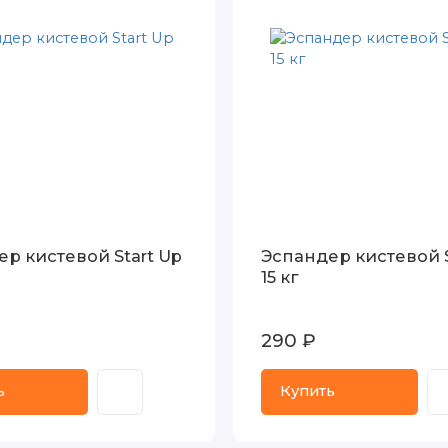
р кистевой Start Up
Эспандер кистевой S
15 кг
290 ₽
ь
Купить