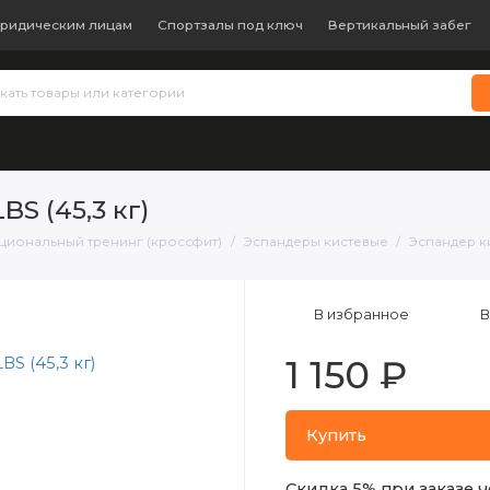
ридическим лицам
Спортзалы под ключ
Вертикальный забег
 теннис
Бокс и единоборства
Батуты
Водные виды с
BS (45,3 кг)
кциональный тренинг (кроссфит)
Эспандеры кистевые
Эспандер ки
В избранное
В
1 150 ₽
Купить
Скидка 5% при заказе ч