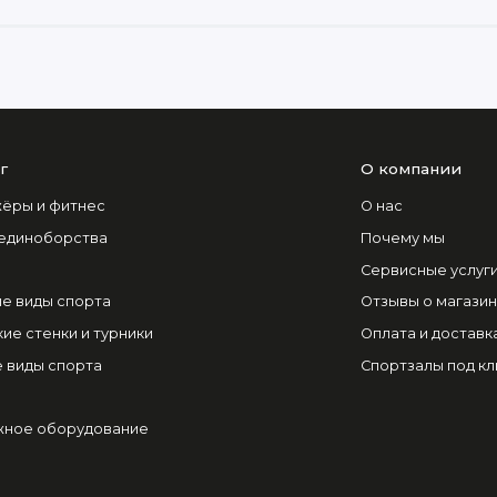
г
О компании
ёры и фитнес
О нас
 единоборства
Почему мы
Сервисные услуг
е виды спорта
Отзывы о магази
ие стенки и турники
Оплата и доставк
 виды спорта
Спортзалы под к
ное оборудование