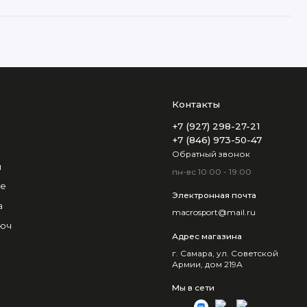
Контакты
+7 (927) 298-27-21
+7 (846) 973-50-47
Обратный звонок
и
пн-вс 10:00 - 19:00
не
Электронная почта
а
macrosport@mail.ru
люч
Адрес магазина
г. Самара, ул. Советской
Армии, дом 219А
Мы в сети