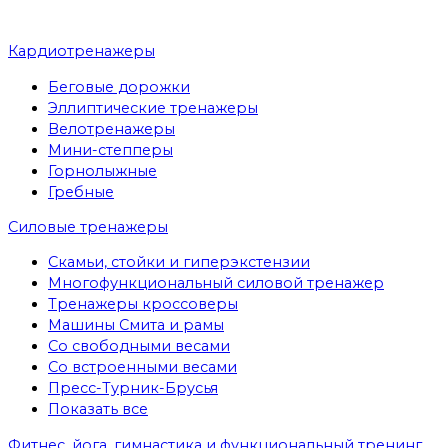
Кардиотренажеры
Беговые дорожки
Эллиптические тренажеры
Велотренажеры
Мини-степперы
Горнолыжные
Гребные
Cиловые тренажеры
Скамьи, стойки и гиперэкстензии
Многофункциональный силовой тренажер
Тренажеры кроссоверы
Машины Смита и рамы
Со свободными весами
Со встроенными весами
Пресс-Турник-Брусья
Показать все
Фитнес, йога, гимнастика и функциональный тренинг