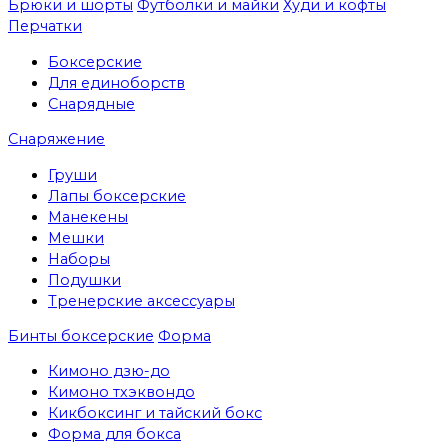
Брюки и шорты
Футболки и майки
Худи и кофты
Перчатки
Боксерские
Для единоборств
Снарядные
Снаряжение
Груши
Лапы боксерские
Манекены
Мешки
Наборы
Подушки
Тренерские аксессуары
Бинты боксерские
Форма
Кимоно дзю-до
Кимоно тхэквондо
Кикбоксинг и тайский бокс
Форма для бокса