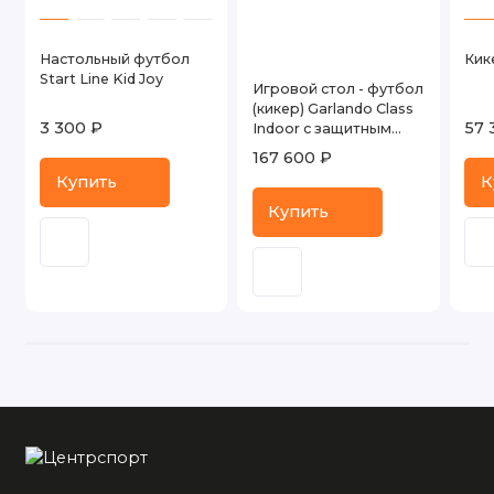
Настольный футбол
Кик
Start Line Kid Joy
Игровой стол - футбол
(кикер) Garlando Class
3 300 ₽
57 
Indoor с защитным
корпусом
167 600 ₽
Купить
К
Купить