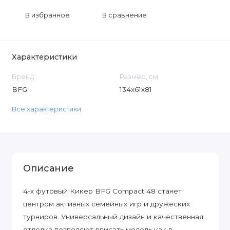
В избранное
В сравнение
Характеристики
Бренд
Размер, см
BFG
134х61х81
Все характеристики
Описание
4-х футовый Кикер BFG Compact 48 станет
центром активных семейных игр и дружеских
турниров. Универсальный дизайн и качественная
отделка позволяют вписать модель как в