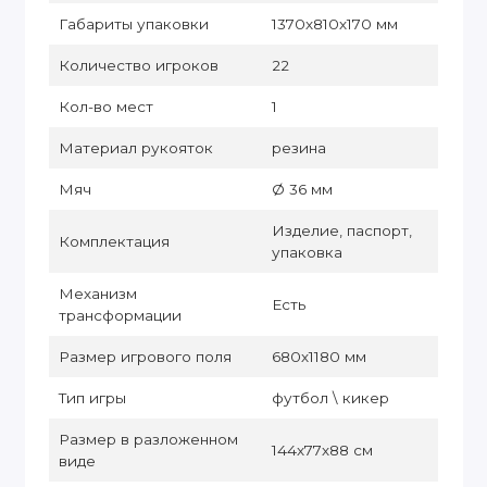
Габариты упаковки
1370х810х170 мм
Количество игроков
22
Кол-во мест
1
Материал рукояток
резина
Мяч
Ø 36 мм
Изделие, паспорт,
Комплектация
упаковка
Механизм
Есть
трансформации
Размер игрового поля
680х1180 мм
Тип игры
футбол \ кикер
Размер в разложенном
144х77х88 см
виде