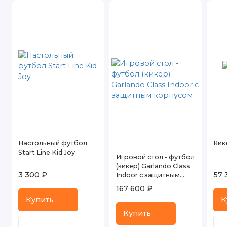
Настольный футбол
Кик
Start Line Kid Joy
Игровой стол - футбол
(кикер) Garlando Class
3 300 ₽
57 
Indoor с защитным
корпусом
167 600 ₽
Купить
К
Купить